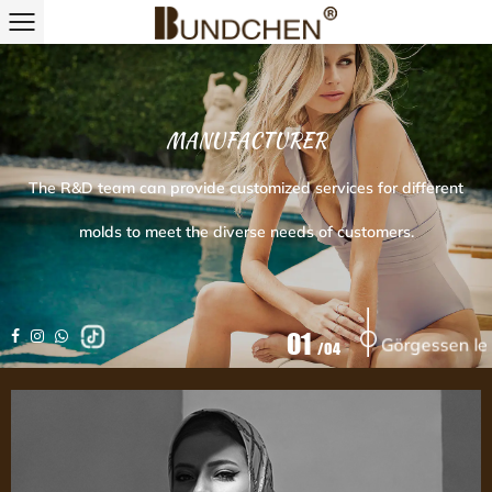
MANUFACTURER
The R&D team can provide customized services for different
molds to meet the diverse needs of customers.
01
Görgessen le
/
04