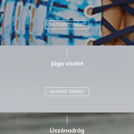
MUTASS TÖBBET
Jóga viselet
MUTASS TÖBBET
Úszónadrág