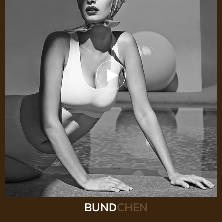
B
U
N
D
C
H
E
N